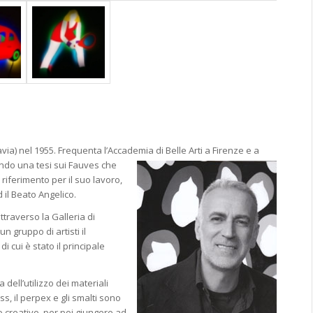
ia) nel 1955. Frequenta l’Accademia di Belle Arti a Firenze e a
tendo
una tesi sui Fauves che
iferimento per il suo lavoro,
il Beato Angelico.
 attraverso la Galleria di
n gruppo di artisti il
 cui è stato il principale
rca dell’utilizzo dei materiali
ass, il perpex e gli smalti sono
o creativo, per poi giungere ad