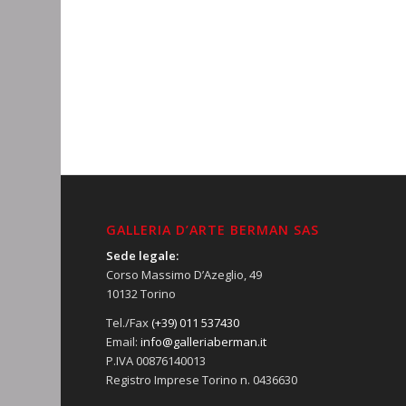
GALLERIA D’ARTE BERMAN SAS
Sede legale:
Corso Massimo D’Azeglio, 49
10132 Torino
Tel./Fax
(+39) 011 537430
Email:
info@galleriaberman.it
P.IVA 00876140013
Registro Imprese Torino n. 0436630