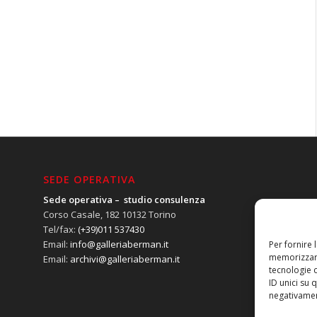
SEDE OPERATIVA
Sede operativa – studio consulenza
Corso Casale, 182 10132 Torino
Tel/fax:
(+39)011 537430
Email:
info@galleriaberman.it
Per fornire 
memorizzare
Email:
archivi@galleriaberman.it
tecnologie 
ID unici su 
negativament