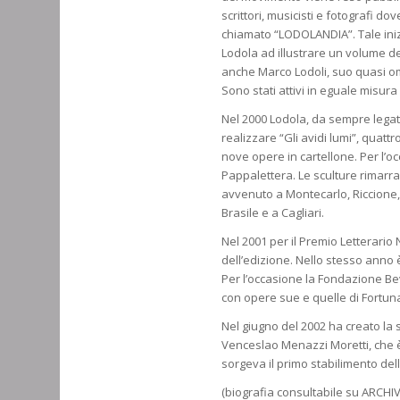
scrittori, musicisti e fotografi do
chiamato “LODOLANDIA”. Tale iniziat
Lodola ad illustrare un volume de
anche Marco Lodoli, suo quasi om
Sono stati attivi in eguale misura
Nel 2000 Lodola, da sempre legat
realizzare “Gli avidi lumi”, quattro
nove opere in cartellone. Per l’o
Pappalettera. Le sculture rimarra
avvenuto a Montecarlo, Riccione,
Brasile e a Cagliari.
Nel 2001 per il Premio Letterario
dell’edizione. Nello stesso anno 
Per l’occasione la Fondazione Be
con opere sue e quelle di Fortun
Nel giugno del 2002 ha creato la 
Venceslao Menazzi Moretti, che è 
sorgeva il primo stabilimento del
(biografia consultabile su ARC