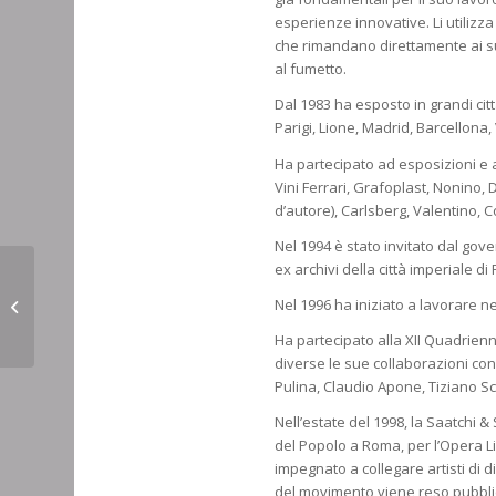
esperienze innovative. Li utilizz
che rimandano direttamente ai suoi
al fumetto.
Dal 1983 ha esposto in grandi ci
Parigi, Lione, Madrid, Barcellon
Ha partecipato ad esposizioni e a
Vini Ferrari, Grafoplast, Nonino, 
d’autore), Carlsberg, Valentino, Co
Nel 1994 è stato invitato dal gov
ex archivi della città imperiale di
Nel 1996 ha iniziato a lavorare ne
MANFREDI Sergio
Ha partecipato alla XII Quadrienn
diverse le sue collaborazioni con
Pulina, Claudio Apone, Tiziano 
Nell’estate del 1998, la Saatchi & 
del Popolo a Roma, per l’Opera L
impegnato a collegare artisti di d
del movimento viene reso pubblico