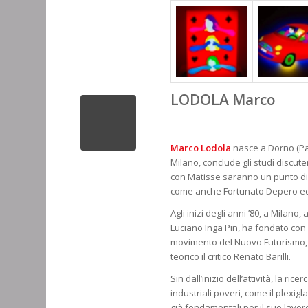
LODOLA Marco
Marco Lodola
nasce a Dorno (Pav
Milano, conclude gli studi discu
con Matisse saranno un punto di r
come anche Fortunato Depero ed 
Agli inizi degli anni ’80, a Milano,
Luciano Inga Pin, ha fondato con u
movimento del Nuovo Futurismo, di
teorico il critico Renato Barilli.
Sin dall’inizio dell’attività, la rice
industriali poveri, come il plexigl
già fondamentali per il suo lavor