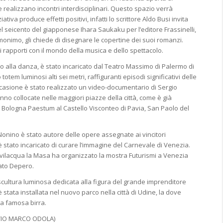
ve realizzano incontri interdisciplinari. Questo spazio verrà
iva produce effetti positivi, infatti lo scrittore Aldo Busi invita
l seicento del giapponese Ihara Saukaku per l’editore Frassinelli,
onimo, gli chiede di disegnare le copertine dei suoi romanzi.
 i rapporti con il mondo della musica e dello spettacolo.
o alla danza, è stato incaricato dal Teatro Massimo di Palermo di
 totem luminosi alti sei metri, raffiguranti episodi significativi delle
ccasione è stato realizzato un video-documentario di Sergio
nno collocate nelle maggiori piazze della città, come è già
 Bologna Paestum al Castello Visconteo di Pavia, San Paolo del
 Nonino è stato autore delle opere assegnate ai vincitori
è stato incaricato di curare l’immagine del Carnevale di Venezia.
vilacqua la Masa ha organizzato la mostra Futurismi a Venezia
ato Depero.
scultura luminosa dedicata alla figura del grande imprenditore
stata installata nel nuovo parco nella città di Udine, la dove
la famosa birra.
HIVIO MARCO ODOLA)