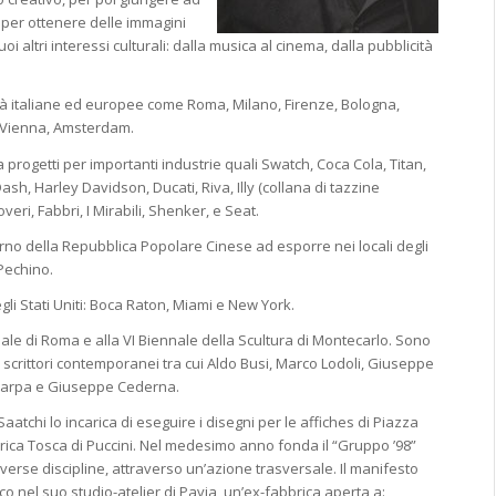
a per ottenere delle immagini
 altri interessi culturali: dalla musica al cinema, dalla pubblicità
ttà italiane ed europee come Roma, Milano, Firenze, Bologna,
a, Vienna, Amsterdam.
 progetti per importanti industrie quali Swatch, Coca Cola, Titan,
Dash, Harley Davidson, Ducati, Riva, Illy (collana di tazzine
veri, Fabbri, I Mirabili, Shenker, e Seat.
erno della Repubblica Popolare Cinese ad esporre nei locali degli
 Pechino.
gli Stati Uniti: Boca Raton, Miami e New York.
ale di Roma e alla VI Biennale della Scultura di Montecarlo. Sono
 scrittori contemporanei tra cui Aldo Busi, Marco Lodoli, Giuseppe
Scarpa e Giuseppe Cederna.
Saatchi lo incarica di eseguire i disegni per le affiches di Piazza
irica Tosca di Puccini. Nel medesimo anno fonda il “Gruppo ’98”
iverse discipline, attraverso un’azione trasversale. Il manifesto
 nel suo studio-atelier di Pavia, un’ex-fabbrica aperta a: