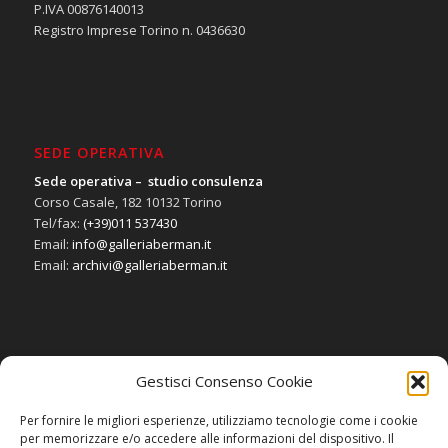
P.IVA 00876140013
Registro Imprese Torino n. 0436630
SEDE OPERATIVA
Sede operativa – studio consulenza
Corso Casale, 182 10132 Torino
Tel/fax:
(+39)011 537430
Email:
info@galleriaberman.it
Email:
archivi@galleriaberman.it
Gestisci Consenso Cookie
SOCIAL
Per fornire le migliori esperienze, utilizziamo tecnologie come i cookie
per memorizzare e/o accedere alle informazioni del dispositivo. Il