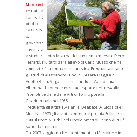
Manfred
i
è nato a
Torino il 6
ottobre
1932. Sin
da
giovaniss
imo inizia
a studiare sotto la guida del suo primo maestro Piero
Ferraris. Più tardi sarà allievo di Carlo Musso che ne
completerà la formazione artistica. Frequenta intanto
gli studi di Alessandro Lupo, di Cesare Maggi e di
Adolfo Rolla. Segue i corsi di nudo all’Accademia
Albertina di Torino e inizia ad esporre nel 1954 alla
Promotrice delle Belle Arti di Torino poi alla
Quadriennale nel 1955.
Frequenta gli artisti F.Velan, T. Deabate, A. Sicbaldi e I.
Mus. Nel 1975 gli è stato conferito il premio Follini e nel
1980 il Premio Turbil del Circolo Artisti di Torino di cui è
socio da tanti anni.
Dal 2007 soggiorna frequentemente a Marrakech in