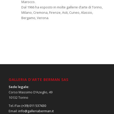
Marocco.
Dal 1966 ha esposto in molte gallerie d’arte di Torino,
Milano, Cremona, Firenze, Asti, Cuneo, Alassio,
Bergamo, Verona.
GALLERIA D’ARTE BERMAN SAS
Sede legale:
Corso Massimo D’Azeglio, 49
10132 Torino
Tel./Fax
(+39) 011 537430
Email:
info@galleriaberman.it