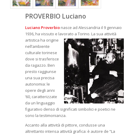
PROVERBIO Luciano
Luciano Proverbio
nasce ad Alessandria il 9 gennaio
1936, ha vissuto e lavorato a Torino. La sua attività
artistica ha origine
nell’ambiente
culturale torinese
dove si trasferisce
da ragazzo. Ben
presto raggiunse
una sua precisa
autonomia: le
opere degli anni
’60, caratterizzate
da un linguaggio
figurativo denso di significati simbolici e poetici ne
sono la testimonianza.
Accanto alla attività di pittore, condusse una
altrettanto intensa attività grafica: è autore de “La