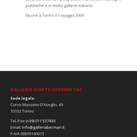
pubbliche e in molte gallerie italiane.
Muore a Torino il 1 maggio 2009
GALLERIA D’ARTE BERMAN SAS
Sede legale:
Corso Massimo D’Azeglio, 49
10132 Torino
Tel./Fax
(+39) 011 537430
Email:
info@galleriaberman.it
P.IVA 00876140013