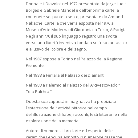
Donna e il Diavolo” nel 1972 presentato da Jorge Luois
Borges e Gabriele Mandel e dell’omonima cartella
contenete sei punte a secco, presentate da Armand
Nakache. Cartella che verrà esposta nel 1976 al
Museo d’Arte Moderna di Giordania, a Tokio, A Parigi.
Negli anni ’70 il suo linguaggio registrò una svolta
verso una libertà inventiva fondata sull’uso fantastico
e allusivo del colore e del segno.
Nel 1987 espose a Torino nel Palazzo della Regione
Piemonte.
Nel 1988 a Ferrara al Palazzo dei Diamanti.
Nel 1988 a Palermo al Palazzo dell’Arcivescovado “
Tota Pulchra “
Questa sua capacità immaginativa ha propiziato
l’estensione dell’ attività pittorica nel campo
dell’illustrazione di fiabe, racconti, testi letterari e nella
esplorazione della memoria.
Autore di numerosi libri d’arte ed esperto delle
ceramiche Lenci, ha esposto in numerose rassegne