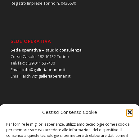
Registro Imprese Torino n. 0436630
SEDE OPERATIVA
Sede operativa – studio consulenza
Corso Casale, 182 10132 Torino
Tel/fax:
(+39)011 537430
Email:
info@galleriaberman.it
Email:
archivi@galleriaberman.it
Gestisci Consenso Cookie
SOCIAL
Per fornire le migliori esperienze, utilizziamo tecnologie come i cookie
per memorizzare e/o accedere alle informazioni del dispositivo. Il
consenso a queste tecnologie ci permetterà di elaborare dati come il