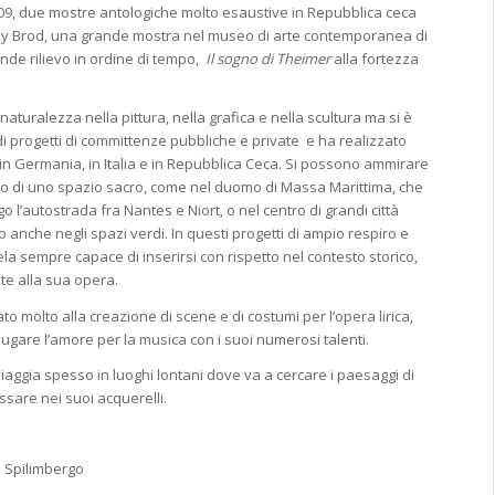
009, due mostre antologiche molto esaustive in Repubblica ceca
rsky Brod, una grande mostra nel museo di arte contemporanea di
ande rilievo in ordine di tempo,
Il sogno di Theimer
alla fortezza
aturalezza nella pittura, nella grafica e nella scultura ma si è
i progetti di committenze pubbliche e private e ha realizzato
 in Germania, in Italia e in Repubblica Ceca. Si possono ammirare
bito di uno spazio sacro, come nel duomo di Massa Marittima, che
o l’autostrada fra Nantes e Niort, o nel centro di grandi città
anche negli spazi verdi. In questi progetti di ampio respiro e
ela sempre capace di inserirsi con rispetto nel contesto storico,
te alla sua opera.
ato molto alla creazione di scene e di costumi per l’opera lirica,
niugare l’amore per la musica con i suoi numerosi talenti.
viaggia spesso in luoghi lontani dove va a cercare i paesaggi di
issare nei suoi acquerelli.
i Spilimbergo