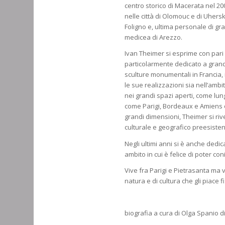
centro storico di Macerata nel 2
nelle città di Olomouc e di Uhe
Foligno e, ultima personale di gr
medicea di Arezzo.
Ivan Theimer si esprime con pari n
particolarmente dedicato a grand
sculture monumentali in Francia,
le sue realizzazioni sia nell’am
nei grandi spazi aperti, come lung
come Parigi, Bordeaux e Amiens o 
grandi dimensioni, Theimer si riv
culturale e geografico preesisten
Negli ultimi anni si è anche dedic
ambito in cui è felice di poter co
Vive fra Parigi e Pietrasanta ma 
natura e di cultura che gli piace f
biografia a cura di Olga Spanio d