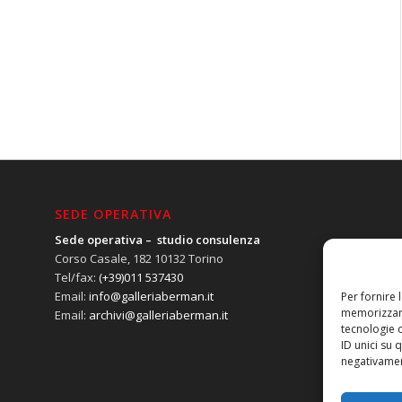
SEDE OPERATIVA
Sede operativa – studio consulenza
Corso Casale, 182 10132 Torino
Tel/fax:
(+39)011 537430
Email:
info@galleriaberman.it
Per fornire 
memorizzare
Email:
archivi@galleriaberman.it
tecnologie 
ID unici su 
negativament