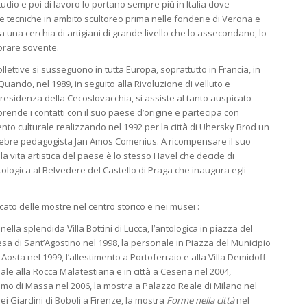
studio e poi di lavoro lo portano sempre più in Italia dove
tecniche in ambito scultoreo prima nelle fonderie di Verona e
ova una cerchia di artigiani di grande livello che lo assecondano, lo
vorare sovente.
llettive si susseguono in tutta Europa, soprattutto in Francia, in
 Quando, nel 1989, in seguito alla Rivoluzione di velluto e
 Presidenza della Cecoslovacchia, si assiste al tanto auspicato
rende i contatti con il suo paese d’origine e partecipa con
to culturale realizzando nel 1992 per la città di Uhersky Brod un
ebre pedagogista Jan Amos Comenius. A ricompensare il suo
la vita artistica del paese è lo stesso Havel che decide di
ologica al Belvedere del Castello di Praga che inaugura egli
icato delle mostre nel centro storico e nei musei :
ella splendida Villa Bottini di Lucca, l’antologica in piazza del
sa di Sant’Agostino nel 1998, la personale in Piazza del Municipio
Aosta nel 1999, l’allestimento a Portoferraio e alla Villa Demidoff
onale alla Rocca Malatestiana e in città a Cesena nel 2004,
omo di Massa nel 2006, la mostra a Palazzo Reale di Milano nel
nei Giardini di Boboli a Firenze, la mostra
Forme nella città
nel