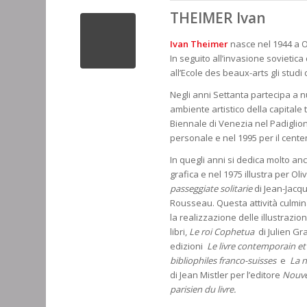
THEIMER Ivan
Ivan Theimer
nasce nel 1944 a O
In seguito all’invasione sovietica
all’Ecole des beaux-arts gli studi d
Negli anni Settanta partecipa a 
ambiente artistico della capitale 
Biennale di Venezia nel Padiglio
personale e nel 1995 per il cente
In quegli anni si dedica molto an
grafica e nel 1975 illustra per Oli
passeggiate solitarie
di Jean-Jacq
Rousseau. Questa attività culmin
la realizzazione delle illustrazio
libri,
Le roi Cophetua
di Julien Gr
edizioni
Le livre contemporain et 
bibliophiles franco-suisses
e
La n
di Jean Mistler per l’editore
Nouve
parisien du livre.