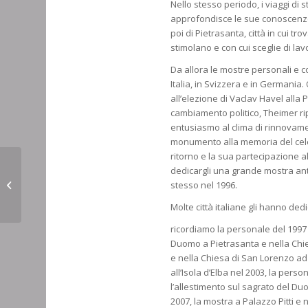
Nello stesso periodo, i viaggi di 
approfondisce le sue conoscenze 
poi di Pietrasanta, città in cui tr
stimolano e con cui sceglie di la
Da allora le mostre personali e co
Italia, in Svizzera e in Germania.
all’elezione di Vaclav Havel alla
cambiamento politico, Theimer rip
entusiasmo al clima di rinnovamen
monumento alla memoria del cel
ritorno e la sua partecipazione al
dedicargli una grande mostra ant
CHIUSURA ESTIVA
stesso nel 1996.
Molte città italiane gli hanno ded
ricordiamo la personale del 1997 n
Duomo a Pietrasanta e nella Chie
e nella Chiesa di San Lorenzo ad 
all’Isola d’Elba nel 2003, la pers
l’allestimento sul sagrato del Du
2007, la mostra a Palazzo Pitti e 