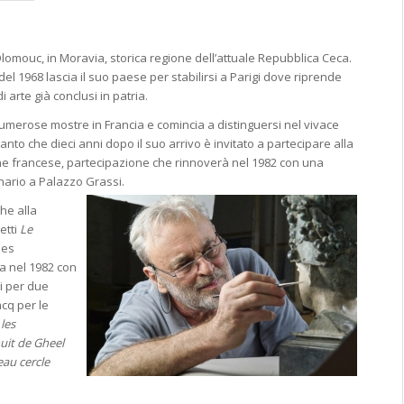
lomouc, in Moravia, storica regione dell’attuale Repubblica Ceca.
 del 1968 lascia il suo paese per stabilirsi a Parigi dove riprende
i arte già conclusi in patria.
numerose mostre in Francia e comincia a distinguersi nel vivace
tanto che dieci anni dopo il suo arrivo è invitato a partecipare alla
ne francese, partecipazione che rinnoverà nel 1982 con una
nario a Palazzo Grassi.
che alla
vetti
Le
ues
a nel 1982 con
ni per due
acq per le
les
uit de Gheel
au cercle