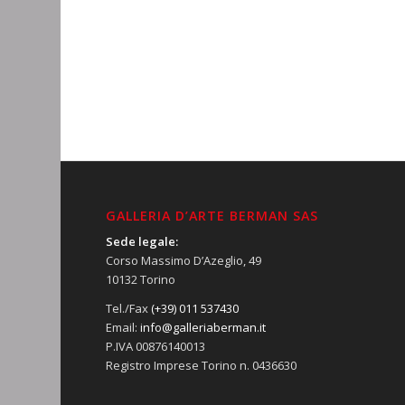
GALLERIA D’ARTE BERMAN SAS
Sede legale:
Corso Massimo D’Azeglio, 49
10132 Torino
Tel./Fax
(+39) 011 537430
Email:
info@galleriaberman.it
P.IVA 00876140013
Registro Imprese Torino n. 0436630