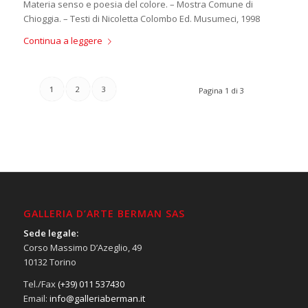
Materia senso e poesia del colore. – Mostra Comune di
Chioggia. – Testi di Nicoletta Colombo Ed. Musumeci, 1998
Continua a leggere
1
2
3
Pagina 1 di 3
GALLERIA D’ARTE BERMAN SAS
Sede legale:
Corso Massimo D’Azeglio, 49
10132 Torino
Tel./Fax
(+39) 011 537430
Email:
info@galleriaberman.it