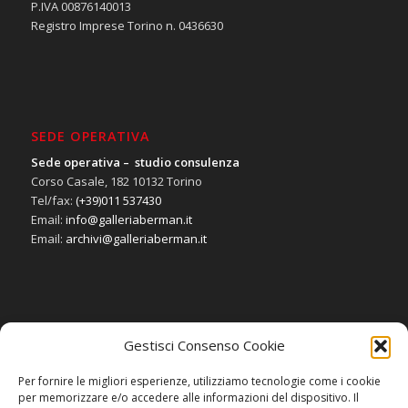
P.IVA 00876140013
Registro Imprese Torino n. 0436630
SEDE OPERATIVA
Sede operativa – studio consulenza
Corso Casale, 182 10132 Torino
Tel/fax:
(+39)011 537430
Email:
info@galleriaberman.it
Email:
archivi@galleriaberman.it
Gestisci Consenso Cookie
SOCIAL
Per fornire le migliori esperienze, utilizziamo tecnologie come i cookie
per memorizzare e/o accedere alle informazioni del dispositivo. Il