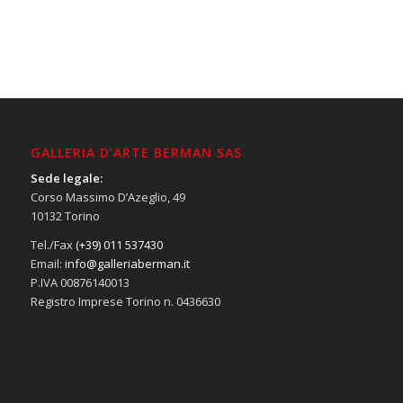
GALLERIA D’ARTE BERMAN SAS
Sede legale:
Corso Massimo D’Azeglio, 49
10132 Torino
Tel./Fax
(+39) 011 537430
Email:
info@galleriaberman.it
P.IVA 00876140013
Registro Imprese Torino n. 0436630