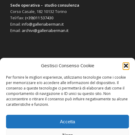
Sede operativa – studio consulenza
Corso Casale, 182 10132 Torino
Tel/fax:
(+39)011 537430
Email:
info@galleriaberman.it
Email:
archivi@galleriaberman.it
Gestisci Consenso Cookie
SOCIAL
Per fornire le migliori esperienze, utilizziamo tecnologie come i cookie
per memorizzare e/o accedere alle informazioni del dispositivo. Il
consenso a queste tecnologie ci permetterà di elaborare dati come il
comportamento di navigazione o ID unici su questo sito. Non
acconsentire o ritirare il consenso può influire negativamente su alcune
caratteristiche e funzioni.
Accetta