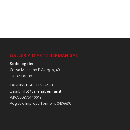
GALLERIA D’ARTE BERMAN SAS
Sede legale:
Corso Massimo D’Azeglio, 49
10132 Torino
Tel./Fax
(+39) 011 537430
Email:
info@galleriaberman.it
P.IVA 00876140013
Registro Imprese Torino n. 0436630