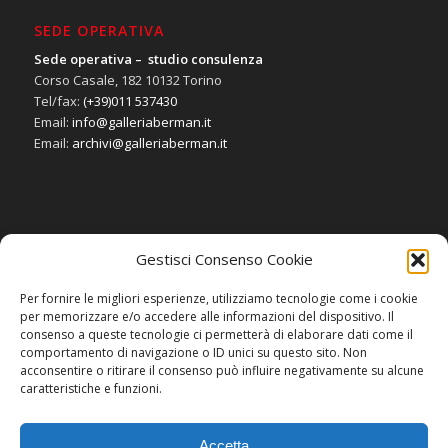
SEDE OPERATIVA
Sede operativa – studio consulenza
Corso Casale, 182 10132 Torino
Tel/fax:
(+39)011 537430
Email:
info@galleriaberman.it
Email:
archivi@galleriaberman.it
Gestisci Consenso Cookie
SOCIAL
Per fornire le migliori esperienze, utilizziamo tecnologie come i cookie
per memorizzare e/o accedere alle informazioni del dispositivo. Il
consenso a queste tecnologie ci permetterà di elaborare dati come il
comportamento di navigazione o ID unici su questo sito. Non
acconsentire o ritirare il consenso può influire negativamente su alcune
caratteristiche e funzioni.
Accetta