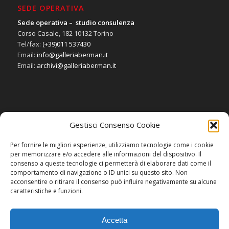
SEDE OPERATIVA
Sede operativa – studio consulenza
Corso Casale, 182 10132 Torino
Tel/fax:
(+39)011 537430
Email:
info@galleriaberman.it
Email:
archivi@galleriaberman.it
Gestisci Consenso Cookie
SOCIAL
Per fornire le migliori esperienze, utilizziamo tecnologie come i cookie
per memorizzare e/o accedere alle informazioni del dispositivo. Il
consenso a queste tecnologie ci permetterà di elaborare dati come il
comportamento di navigazione o ID unici su questo sito. Non
acconsentire o ritirare il consenso può influire negativamente su alcune
caratteristiche e funzioni.
Accetta