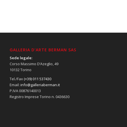
GALLERIA D’ARTE BERMAN SAS
Sede legale:
Corso Massimo D’Azeglio, 49
10132 Torino
Tel./Fax
(+39) 011 537430
Email:
info@galleriaberman.it
P.IVA 00876140013
Registro Imprese Torino n. 0436630