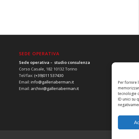
SEDE OPERATIVA
Sede operativa – studio consulenza
Corso Casale, 182 10132 Torino
Tel/fax:
(+39)011 537430
Email:
info@galleriaberman.it
Per fornire 
memorizzare
Email:
archivi@galleriaberman.it
tecnologie 
ID unici su 
negativament
Ac