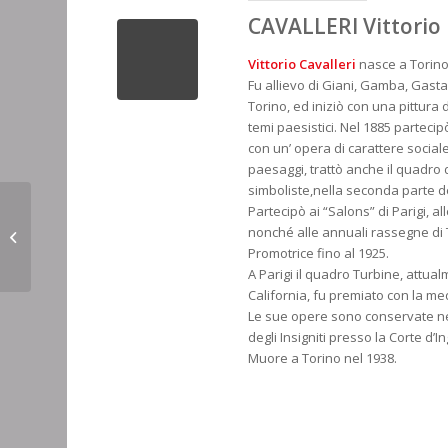
CAVALLERI Vittorio
Vittorio Cavalleri
nasce a Torino 
Fu allievo di Giani, Gamba, Gastal
Torino, ed iniziò con una pittura 
temi paesistici. Nel 1885 partecip
con un’ opera di carattere sociale
paesaggi, trattò anche il quadr
simboliste,nella seconda parte d
Partecipò ai “Salons” di Parigi, al
nonché alle annuali rassegne di To
COLMO Giovanni
Promotrice fino al 1925.
A Parigi il quadro Turbine, attua
California, fu premiato con la me
Le sue opere sono conservate nell
degli Insigniti presso la Corte d’
Muore a Torino nel 1938.