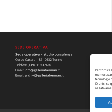
SEDE OPERATIVA
Sede operativa – studio consulenza
Corso Casale, 182 10132 Torino
Tel/fax:
(+39)011 537430
Email:
info@galleriaberman.it
Per fornire 
memorizzare
Email:
archivi@galleriaberman.it
tecnologie 
ID unici su 
negativament
Ac