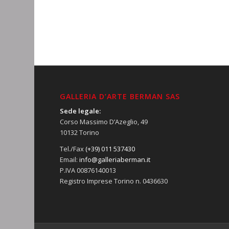
GALLERIA D’ARTE BERMAN SAS
Sede legale:
Corso Massimo D’Azeglio, 49
10132 Torino
Tel./Fax
(+39) 011 537430
Email:
info@galleriaberman.it
P.IVA 00876140013
Registro Imprese Torino n. 0436630