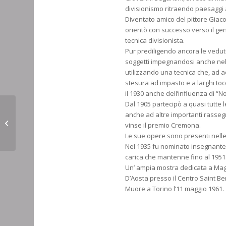
divisionismo ritraendo paesaggi 
Diventato amico del pittore Giac
orientò con successo verso il gen
tecnica divisionista.
Pur prediligendo ancora le vedut
soggetti impegnandosi anche nel
utilizzando una tecnica che, ad ac
stesura ad impasto e a larghi tocc
il 1930 anche dell’influenza di “
Dal 1905 partecipò a quasi tutte l
anche ad altre importanti rasse
MALINVERNI Angelo
vinse il premio Cremona.
Le sue opere sono presenti nelle
Nel 1935 fu nominato insegnante a
carica che mantenne fino al 1951
Un’ ampia mostra dedicata a Magg
D’Aosta presso il Centro Saint Be
Muore a Torino l’11 maggio 1961.