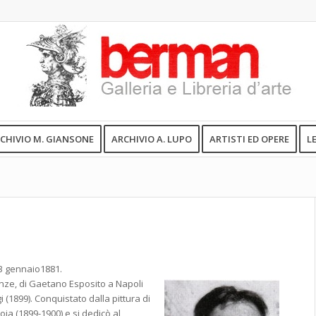
CHIVIO M. GIANSONE
ARCHIVIO A. LUPO
ARTISTI ED OPERE
L
3 gennaio1881.
renze, di Gaetano Esposito a Napoli
 (1899). Conquistato dalla pittura di
oja (1899-1900) e si dedicò al