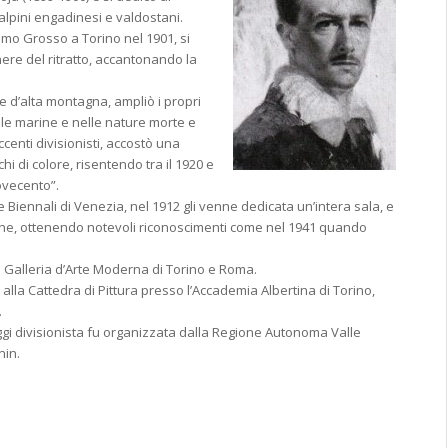
alpini engadinesi e valdostani.
omo Grosso a Torino nel 1901, si
ere del ritratto, accantonando la
e d’alta montagna, ampliò i propri
le marine e nelle nature morte e
centi divisionisti, accostò una
hi di colore, risentendo tra il 1920 e
Novecento”.
e Biennali di Venezia, nel 1912 gli venne dedicata un’intera sala, e
gne, ottenendo notevoli riconoscimenti come nel 1941 quando
 Galleria d’Arte Moderna di Torino e Roma.
lla Cattedra di Pittura presso l’Accademia Albertina di Torino,
.
i divisionista fu organizzata dalla Regione Autonoma Valle
nin.