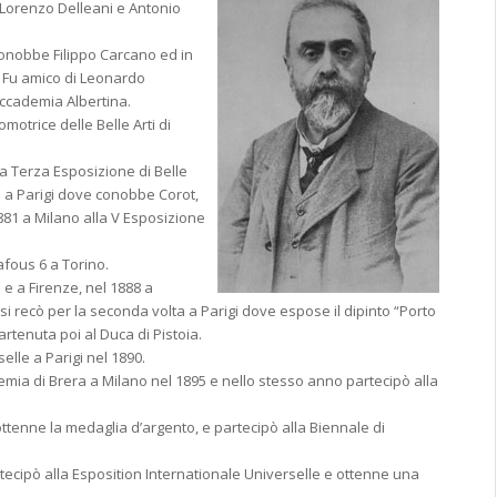
 Lorenzo Delleani e Antonio
onobbe Filippo Carcano ed in
. Fu amico di Leonardo
ccademia Albertina.
omotrice delle Belle Arti di
la Terza Esposizione di Belle
le a Parigi dove conobbe Corot,
81 a Milano alla V Esposizione
afous 6 a Torino.
e a Firenze, nel 1888 a
i recò per la seconda volta a Parigi dove espose il dipinto “Porto
rtenuta poi al Duca di Pistoia.
elle a Parigi nel 1890.
emia di Brera a Milano nel 1895 e nello stesso anno partecipò alla
tenne la medaglia d’argento, e partecipò alla Biennale di
rtecipò alla Esposition Internationale Universelle e ottenne una