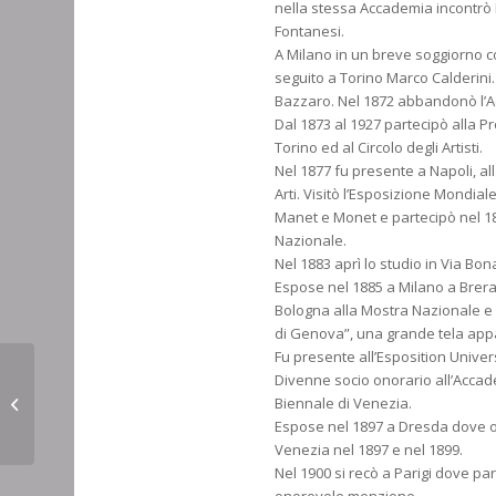
nella stessa Accademia incontrò
Fontanesi.
A Milano in un breve soggiorno c
seguito a Torino Marco Calderini
Bazzaro. Nel 1872 abbandonò l’A
Dal 1873 al 1927 partecipò alla Pr
Torino ed al Circolo degli Artisti.
Nel 1877 fu presente a Napoli, al
Arti. Visitò l’Esposizione Mondia
Manet e Monet e partecipò nel 18
Nazionale.
Nel 1883 aprì lo studio in Via Bon
Espose nel 1885 a Milano a Brera 
Bologna alla Mostra Nazionale e s
di Genova”, una grande tela appa
Fu presente all’Esposition Univers
Divenne socio onorario all’Accad
RODA Leonardo
Biennale di Venezia.
Espose nel 1897 a Dresda dove ot
Venezia nel 1897 e nel 1899.
Nel 1900 si recò a Parigi dove pa