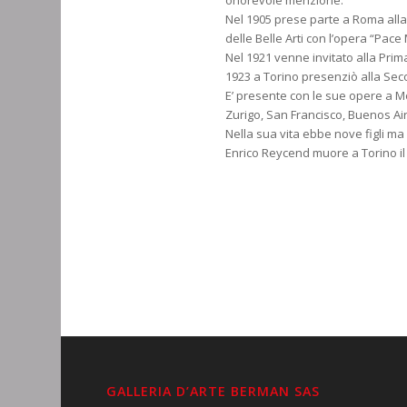
onorevole menzione.
Nel 1905 prese parte a Roma alla
delle Belle Arti con l’opera “Pac
Nel 1921 venne invitato alla Pri
1923 a Torino presenziò alla Se
E’ presente con le sue opere a M
Zurigo, San Francisco, Buenos Air
Nella sua vita ebbe nove figli m
Enrico Reycend muore a Torino il 
GALLERIA D’ARTE BERMAN SAS