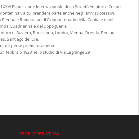
 LXXVI Esposizione Internazionale della Società Amatori e Cultori
e Montanina”, a cui prenderà parte anche negli anni successivi.
ma Biennale Romana per il Cinquantenario della Capitale e nel
conda Quadriennale del Dopoguerra.
onaco di Baviera, Barcellona, Londra, Vienna, Dresda, Berlino,
es, Santiago del Cile.
a otto li perse prematuramente.
21 febbraio 1928 nello studio di Via Lagrange 29.
SEDE OPERATIVA