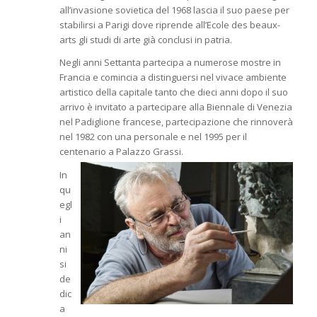
all’invasione sovietica del 1968 lascia il suo paese per
stabilirsi a Parigi dove riprende all’Ecole des beaux-
arts gli studi di arte già conclusi in patria.
Negli anni Settanta partecipa a numerose mostre in
Francia e comincia a distinguersi nel vivace ambiente
artistico della capitale tanto che dieci anni dopo il suo
arrivo è invitato a partecipare alla Biennale di Venezia
nel Padiglione francese, partecipazione che rinnoverà
nel 1982 con una personale e nel 1995 per il
centenario a Palazzo Grassi.
In
qu
egl
i
an
ni
si
de
dic
a