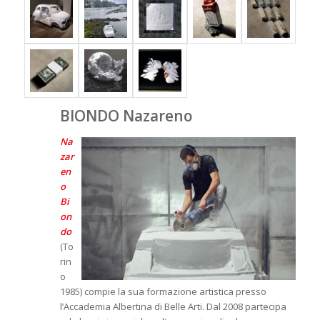
BIONDO Nazareno
Na
zar
en
o
Bi
on
do
(To
rin
o
1985) compie la sua formazione artistica presso
l’Accademia Albertina di Belle Arti. Dal 2008 partecipa