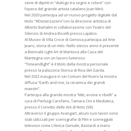
serie di dipinti in “dialogo tra segno e colore” con
l’opera del grande artista catalano Joan Mirò.
Nel 2020 partecipa ad un nuovo progetto digitale dal
titolo “#Distanzazero”con la direzione artistica di
Alberto Bartalini in collaborazione con Teatro del
Silenzio di Andrea Bocelli presso Lajatico.
Al Museo di Villa Croce di Genova partecipa ad Arte
Jeans, storia di un mito. Nello stesso anno è presente
a Biennale Light Art di Mantova alla Casa del
Mantegna con un lavoro luminoso.
“Timeandlight” è il titolo della mostra personale
presso la palazzina Storica di Riva del Garda.
Nel 2022 inaugura in sei Comuni del Roero la mostra
diffusa “Earth and rise, la ceramica dei grandi
maestri”.
Partecipa alla grande mostra “Miti, eroine e ribelli” a
cura di Pierluigi Carofano, Tamara Cini e Mediatica,
presso il Convitto delle Arti di Noto (SR).
Attraverso il gruppo Avangart, alcuni suoi lavori sono
stati utilizzati per scenografie di Film e sceneggiati
televisivi come L’Amica Geniale, Bastardi a mano