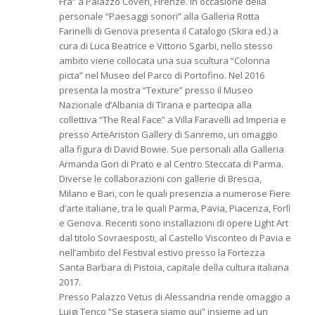
Fra” a Palazzo Coveri, Firenze. In occasione della
personale “Paesaggi sonori” alla Galleria Rotta
Farinelli di Genova presenta il Catalogo (Skira ed.) a
cura di Luca Beatrice e Vittorio Sgarbi, nello stesso
ambito viene collocata una sua scultura “Colonna
picta” nel Museo del Parco di Portofino. Nel 2016
presenta la mostra “Texture” presso il Museo
Nazionale d’Albania di Tirana e partecipa alla
collettiva “The Real Face” a Villa Faravelli ad Imperia e
presso ArteAriston Gallery di Sanremo, un omaggio
alla figura di David Bowie. Sue personali alla Galleria
Armanda Gori di Prato e al Centro Steccata di Parma.
Diverse le collaborazioni con gallerie di Brescia,
Milano e Bari, con le quali presenzia a numerose Fiere
d’arte italiane, tra le quali Parma, Pavia, Piacenza, Forlì
e Genova. Recenti sono installazioni di opere Light Art
dal titolo Sovraesposti, al Castello Visconteo di Pavia e
nell’ambito del Festival estivo presso la Fortezza
Santa Barbara di Pistoia, capitale della cultura italiana
2017.
Presso Palazzo Vetus di Alessandria rende omaggio a
Luigi Tenco “Se stasera siamo qui” insieme ad un