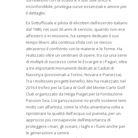
surrealismo con la scultura. Il suo stile unico e
inconfondibile, privilegia curve essenziali e amore per
il dettaglio.
Ex Sottufficiale e pilota di elicotteri dell’esercito italiano
dal 1980, nei suoi 36 anni di servizio, quando non era
all’estero o in missione, ha sempre dedicato il suo
tempo libero alla continua sfida con se stesso
attraverso il confronto con le materie e le forme. Ha
realizzato oltre un centinaio di opere, tra cui una serie
di multipli di successo come le Escargot e i Paguri, oltre
a tre importanti monumenti dedicati ai Caduti di
Nassiriya (posizionati a Torino, Novara e Pianezza).
Tra i moltissimi progetti benefici, Moi ha realizzato nel
2016 il trofeo per la Gara di Golf del Monte-Carlo Golf
Club organizzato da Helga Piaget per la Fondazione
Passion Sea. L’organizzazione no-profit sostiene temi
molto cari all’artista, come la sfida umanitaria volta a
ripristinare la qualità dell’acqua sul pianeta, per un
approccio più consapevole dell’importanza di
proteggere i mari, gli oceani, i laghi e i fiumi anche per
le generazioni a venire.