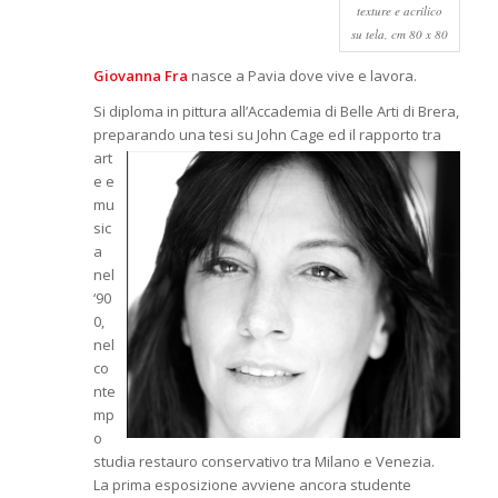
texture e acrilico
su tela, cm 80 x 80
Giovanna Fra
nasce a Pavia dove vive e lavora.
Si diploma in pittura all’Accademia di Belle Arti di Brera,
preparando una tesi su John Cage ed il
rapporto tra
art
e e
mu
sic
a
nel
‘90
0,
nel
co
nte
mp
o
studia restauro conservativo tra Milano e Venezia.
La prima esposizione avviene ancora studente