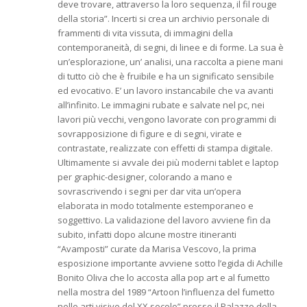
deve trovare, attraverso la loro sequenza, il fil rouge
della storia”. Incerti si crea un archivio personale di
frammenti di vita vissuta, di immagini della
contemporaneità, di segni, di linee e di forme. La sua è
un’esplorazione, un’ analisi, una raccolta a piene mani
di tutto ciò che è fruibile e ha un significato sensibile
ed evocativo. E’ un lavoro instancabile che va avanti
all’infinito. Le immagini rubate e salvate nel pc, nei
lavori più vecchi, vengono lavorate con programmi di
sovrapposizione di figure e di segni, virate e
contrastate, realizzate con effetti di stampa digitale.
Ultimamente si avvale dei più moderni tablet e laptop
per graphic-designer, colorando a mano e
sovrascrivendo i segni per dar vita un’opera
elaborata in modo totalmente estemporaneo e
soggettivo. La validazione del lavoro avviene fin da
subito, infatti dopo alcune mostre itineranti
“Avamposti” curate da Marisa Vescovo, la prima
esposizione importante avviene sotto l’egida di Achille
Bonito Oliva che lo accosta alla pop art e al fumetto
nella mostra del 1989 “Artoon l’influenza del fumetto
nelle arti visive del XX secolo” presso il Palazzo della