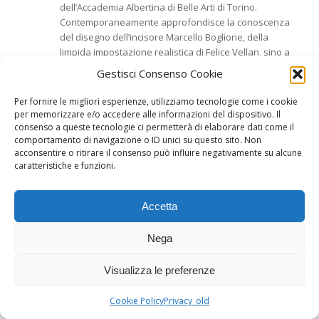
dell’Accademia Albertina di Belle Arti di Torino.
Contemporaneamente approfondisce la conoscenza
del disegno dell’incisore Marcello Boglione, della
limpida impostazione realistica di Felice Vellan, sino a
cogliere la delicata gamma cromatica di Mario Lisa e la
Gestisci Consenso Cookie
fantasia di matrice surreale dei Surfanta.
Per fornire le migliori esperienze, utilizziamo tecnologie come i cookie
Uno studio e una formazione che gli hanno permesso
per memorizzare e/o accedere alle informazioni del dispositivo. Il
di dipingere una serie di preziosi nudi femminili, di
consenso a queste tecnologie ci permetterà di elaborare dati come il
eseguire a matita i ritratti dei pittori Carlo Musso e
comportamento di navigazione o ID unici su questo sito. Non
Umberto Colli e dei violoncellisti durante le prove
acconsentire o ritirare il consenso può influire negativamente su alcune
d’orchestra e, in particolare, delineare la figura di
caratteristiche e funzioni.
Rigoletto con il luminoso tocco dell’acquerello.
Seguendo gli insegnamenti di Marcello Boglione, dal
Accetta
1953 al 1955, ha preso parte alle mostre del “Gruppo
Bianco e Nero” allestite alla torinese Galleria della
Nega
“Gazzetta del Popolo”.
Nel 1962 espone per la prima volta al Piemonte
Visualizza le preferenze
Artistico e Culturale di Torino, nel 1967 è presente alla
“sociale” della Promotrice delle Belle Arti al Valentino e
Cookie Policy
Privacy_old
inaugura la prima mostra personale alla Galleria La