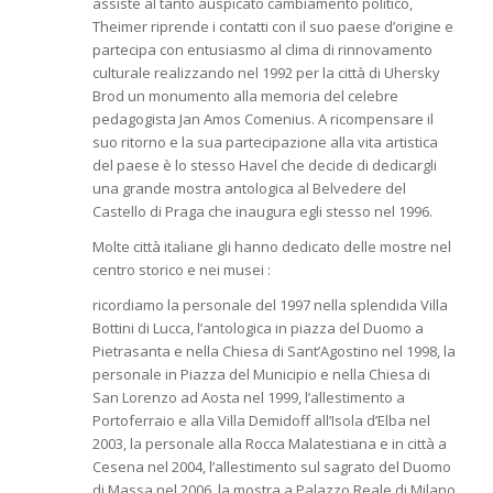
assiste al tanto auspicato cambiamento politico,
Theimer riprende i contatti con il suo paese d’origine e
partecipa con entusiasmo al clima di rinnovamento
culturale realizzando nel 1992 per la città di Uhersky
Brod un monumento alla memoria del celebre
pedagogista Jan Amos Comenius. A ricompensare il
suo ritorno e la sua partecipazione alla vita artistica
del paese è lo stesso Havel che decide di dedicargli
una grande mostra antologica al Belvedere del
Castello di Praga che inaugura egli stesso nel 1996.
Molte città italiane gli hanno dedicato delle mostre nel
centro storico e nei musei :
ricordiamo la personale del 1997 nella splendida Villa
Bottini di Lucca, l’antologica in piazza del Duomo a
Pietrasanta e nella Chiesa di Sant’Agostino nel 1998, la
personale in Piazza del Municipio e nella Chiesa di
San Lorenzo ad Aosta nel 1999, l’allestimento a
Portoferraio e alla Villa Demidoff all’Isola d’Elba nel
2003, la personale alla Rocca Malatestiana e in città a
Cesena nel 2004, l’allestimento sul sagrato del Duomo
di Massa nel 2006, la mostra a Palazzo Reale di Milano