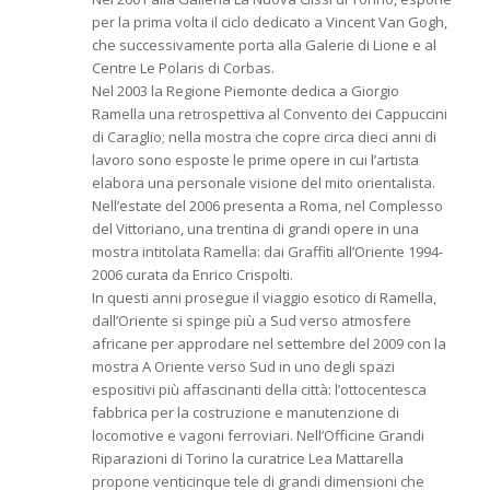
per la prima volta il ciclo dedicato a Vincent Van Gogh,
che successivamente porta alla Galerie di Lione e al
Centre Le Polaris di Corbas.
Nel 2003 la Regione Piemonte dedica a Giorgio
Ramella una retrospettiva al Convento dei Cappuccini
di Caraglio; nella mostra che copre circa dieci anni di
lavoro sono esposte le prime opere in cui l’artista
elabora una personale visione del mito orientalista.
Nell’estate del 2006 presenta a Roma, nel Complesso
del Vittoriano, una trentina di grandi opere in una
mostra intitolata Ramella: dai Graffiti all’Oriente 1994-
2006 curata da Enrico Crispolti.
In questi anni prosegue il viaggio esotico di Ramella,
dall’Oriente si spinge più a Sud verso atmosfere
africane per approdare nel settembre del 2009 con la
mostra A Oriente verso Sud in uno degli spazi
espositivi più affascinanti della città: l’ottocentesca
fabbrica per la costruzione e manutenzione di
locomotive e vagoni ferroviari. Nell’Officine Grandi
Riparazioni di Torino la curatrice Lea Mattarella
propone venticinque tele di grandi dimensioni che