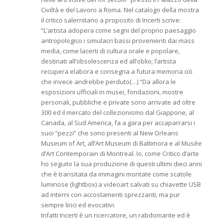
Civiltà e del Lavoro a Roma. Nel catalogo della mostra
il critico salernitano a proposito di Incerti scrive:
“L’artista adopera come segni del proprio paesaggio
antropologico i simulacri bassi provenienti dai mass
media, come lacerti di cultura orale e popolare,
destinati all’obsolescenza ed all’oblio; l’artista
recupera elabora e consegna a futura memoria ciò
che invece andrebbe perduto(…) “Da allora le
esposizioni ufficiali in musei, fondazioni, mostre
personali, pubbliche e private sono arrivate ad oltre
300 ed il mercato del collezionismo dal Giappone, al
Canada, al Sud America, fa a gara per accaparrarsi i
suoi “pezzi” che sono presenti al New Orleans
Museum of Art, all’Art Museum di Baltimora e al Musée
d’Art Contemporain di Montreal. Io, come Critico d’arte
ho seguito la sua produzione di questi ultimi dieci anni
che è transitata da immagini montate come scatole
luminose (lightbox) a videoart salvati su chiavette USB
ad interni con accostamenti sprezzanti, ma pur
sempre lirici ed evocativi.
Infatti Incerti è un ricercatore, un rabdomante ed è