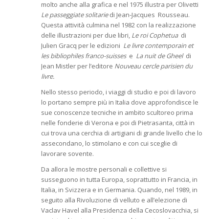
molto anche alla grafica e nel 1975 illustra per Olivetti
Le passeggiate solitarie
di Jean-Jacques Rousseau.
Questa attività culmina nel 1982 con la realizzazione
delle illustrazioni per due libri,
Le roi Cophetua
di
Julien Gracq per le edizioni
Le livre contemporain et
les bibliophiles franco-suisses
e
La nuit de Gheel
di
Jean Mistler per l’editore
Nouveau cercle parisien du
livre.
Nello stesso periodo, i viaggi di studio e poi di lavoro
lo portano sempre più in Italia dove approfondisce le
sue conoscenze tecniche in ambito scultoreo prima
nelle fonderie di Verona e poi di Pietrasanta, città in
cui trova una cerchia di artigiani di grande livello che lo
assecondano, lo stimolano e con cui sceglie di
lavorare sovente.
Da allora le mostre personali e collettive si
susseguono in tutta Europa, soprattutto in Francia, in
Italia, in Svizzera e in Germania. Quando, nel 1989, in
seguito alla Rivoluzione di velluto e all’elezione di
Vaclav Havel alla Presidenza della Cecoslovacchia, si