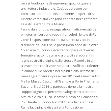
ben si fondono negli imponenti spazi di questa
architettura industriale. Così, quasi come per
contrasto, altrettanto distintamente le opere di A
Oriente verso sud vengono esposte nelle raffinate
sale di Palazzo Litta a Milano.
Fanno da sfondo paesaggi africani attraversati da
bimotori e ricordano vecchi francobolli le tele di Fly
Zone; l’esposizione curata da Marco Di Capua a
dicembre del 2011 nelle prestigiosa sede di Palazzo
Chiablese di Torino. Circa trenta opere di diverso
formato si accompagnano a piccoli aereoplani in
legno costruiti e dipinti dallo stesso Ramella in un
allestimento che li vede sospesi al soffitto e riflettere
le ombre sulle pareti e nei dipinti a olio. Il tema dei
paesaggi africani è ripreso nel 2013 nella mostra Air
Mail al Museo Caproni di Trento e al Forte Priamar di
Savona. È del 2014 la partecipazione alla mostra
Doppio sogno, un percorso dialogico tra scultura e
pittura a cura di Luca Beatrice e Arnaldo Colasantial
Polo Reale di Torino. Nel 2017 tiene la personale
Ramella, dipinti e disegni alla Fondazione