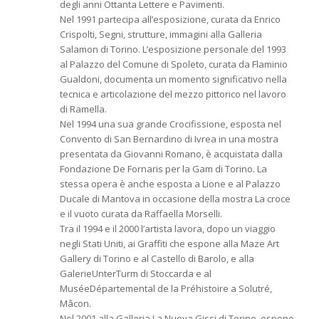
degli anni Ottanta Lettere e Pavimenti.
Nel 1991 partecipa all’esposizione, curata da Enrico
Crispolti, Segni, strutture, immagini alla Galleria
Salamon di Torino. L’esposizione personale del 1993
al Palazzo del Comune di Spoleto, curata da Flaminio
Gualdoni, documenta un momento significativo nella
tecnica e articolazione del mezzo pittorico nel lavoro
di Ramella.
Nel 1994 una sua grande Crocifissione, esposta nel
Convento di San Bernardino di Ivrea in una mostra
presentata da Giovanni Romano, è acquistata dalla
Fondazione De Fornaris per la Gam di Torino. La
stessa opera è anche esposta a Lione e al Palazzo
Ducale di Mantova in occasione della mostra La croce
e il vuoto curata da Raffaella Morselli.
Tra il 1994 e il 2000 l’artista lavora, dopo un viaggio
negli Stati Uniti, ai Graffiti che espone alla Maze Art
Gallery di Torino e al Castello di Barolo, e alla
GalerieUnterTurm di Stoccarda e al
MuséeDépartemental de la Préhistoire a Solutré,
Mâcon.
Nel 2001 alla Galleria La Nuova Gissi di Torino, espone