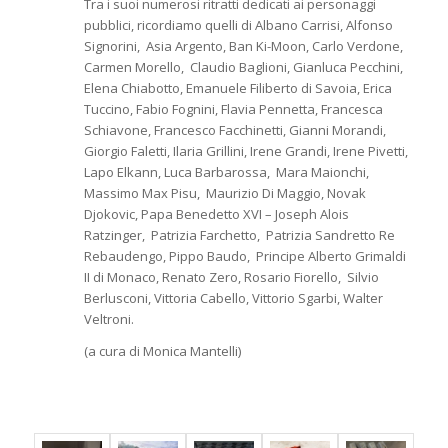
Tra i suoi numerosi ritratti dedicati ai personaggi
pubblici, ricordiamo quelli di Albano Carrisi, Alfonso
Signorini, Asia Argento, Ban Ki-Moon, Carlo Verdone,
Carmen Morello, Claudio Baglioni, Gianluca Pecchini,
Elena Chiabotto, Emanuele Filiberto di Savoia, Erica
Tuccino, Fabio Fognini, Flavia Pennetta, Francesca
Schiavone, Francesco Facchinetti, Gianni Morandi,
Giorgio Faletti, Ilaria Grillini, Irene Grandi, Irene Pivetti,
Lapo Elkann, Luca Barbarossa, Mara Maionchi,
Massimo Max Pisu, Maurizio Di Maggio, Novak
Djokovic, Papa Benedetto XVI – Joseph Alois
Ratzinger, Patrizia Farchetto, Patrizia Sandretto Re
Rebaudengo, Pippo Baudo, Principe Alberto Grimaldi
II di Monaco, Renato Zero, Rosario Fiorello, Silvio
Berlusconi, Vittoria Cabello, Vittorio Sgarbi, Walter
Veltroni.
(a cura di Monica Mantelli)