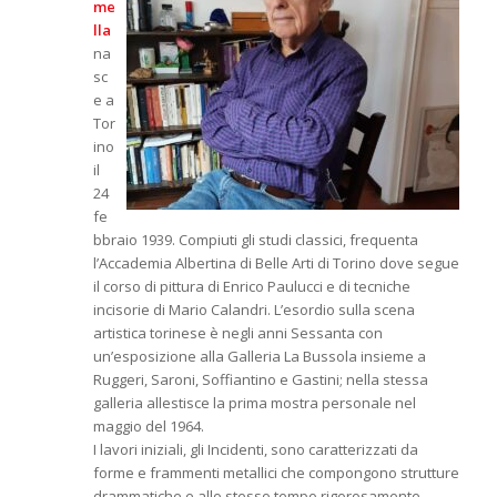
me
lla
na
sc
e a
Tor
ino
il
24
fe
bbraio 1939. Compiuti gli studi classici, frequenta
l’Accademia Albertina di Belle Arti di Torino dove segue
il corso di pittura di Enrico Paulucci e di tecniche
incisorie di Mario Calandri. L’esordio sulla scena
artistica torinese è negli anni Sessanta con
un’esposizione alla Galleria La Bussola insieme a
Ruggeri, Saroni, Soffiantino e Gastini; nella stessa
galleria allestisce la prima mostra personale nel
maggio del 1964.
I lavori iniziali, gli Incidenti, sono caratterizzati da
forme e frammenti metallici che compongono strutture
drammatiche e allo stesso tempo rigorosamente