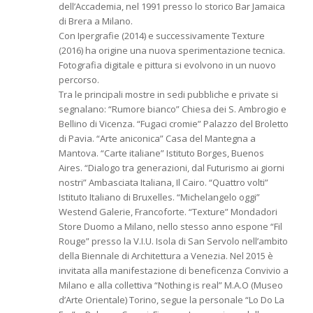
dell’Accademia, nel 1991 presso lo storico Bar Jamaica
di Brera a Milano.
Con Ipergrafie (2014) e successivamente Texture
(2016) ha origine una nuova sperimentazione tecnica.
Fotografia digitale e pittura si evolvono in un nuovo
percorso.
Tra le principali mostre in sedi pubbliche e private si
segnalano: “Rumore bianco” Chiesa dei S. Ambrogio e
Bellino di Vicenza. “Fugaci cromie” Palazzo del Broletto
di Pavia. “Arte aniconica” Casa del Mantegna a
Mantova. “Carte italiane” Istituto Borges, Buenos
Aires. “Dialogo tra generazioni, dal Futurismo ai giorni
nostri” Ambasciata Italiana, Il Cairo. “Quattro volti”
Istituto Italiano di Bruxelles. “Michelangelo oggi”
Westend Galerie, Francoforte. “Texture” Mondadori
Store Duomo a Milano, nello stesso anno espone “Fil
Rouge” presso la V.I.U. Isola di San Servolo nell’ambito
della Biennale di Architettura a Venezia. Nel 2015 è
invitata alla manifestazione di beneficenza Convivio a
Milano e alla collettiva “Nothing is real” M.A.O (Museo
d’Arte Orientale) Torino, segue la personale “Lo Do La